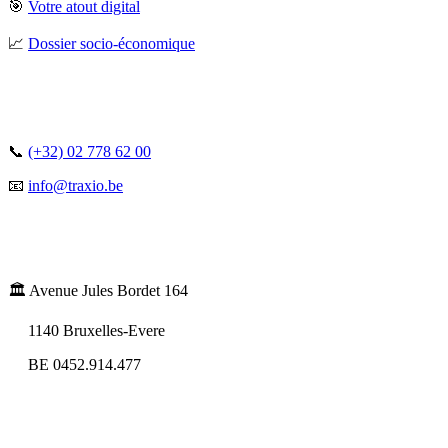
🎯
Votre atout digital
📈
Dossier socio-économique
📞
(+32) 02 778 62 00
📧
info@traxio.be
🏛️ Avenue Jules Bordet 164
1140 Bruxelles-Evere
BE 0452.914.477