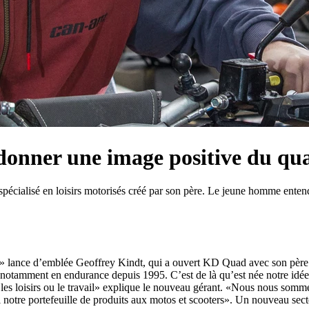
 donner une image positive du qu
écialisé en loisirs motorisés créé par son père. Le jeune homme entend b
ns» lance d’emblée Geoffrey Kindt, qui a ouvert KD Quad avec son père e
, notamment en endurance depuis 1995. C’est de là qu’est née notre idé
 les loisirs ou le travail» explique le nouveau gérant. «Nous nous somme
gi notre portefeuille de produits aux motos et scooters». Un nouveau se