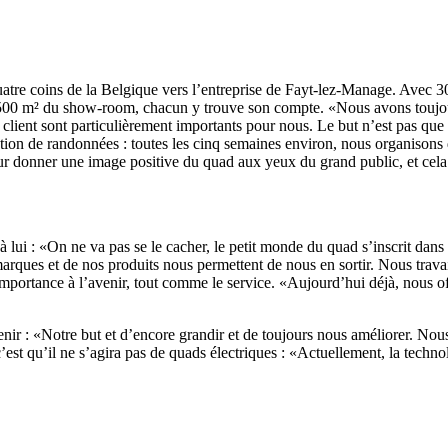
quatre coins de la Belgique vers l’entreprise de Fayt-lez-Manage. Avec 
00 m² du show-room, chacun y trouve son compte. «Nous avons toujours e
client sont particulièrement importants pour nous. Le but n’est pas que le
tion de randonnées : toutes les cinq semaines environ, nous organisons d
t pour donner une image positive du quad aux yeux du grand public, et c
e à lui : «On ne va pas se le cacher, le petit monde du quad s’inscrit d
os marques et de nos produits nous permettent de nous en sortir. Nous tr
importance à l’avenir, tout comme le service. «Aujourd’hui déjà, nous off
venir : «Notre but et d’encore grandir et de toujours nous améliorer. No
est qu’il ne s’agira pas de quads électriques : «Actuellement, la technolo