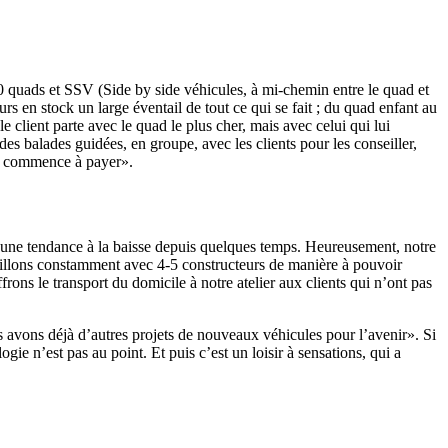
30 quads et SSV (Side by side véhicules, à mi-chemin entre le quad et
n stock un large éventail de tout ce qui se fait ; du quad enfant au
 client parte avec le quad le plus cher, mais avec celui qui lui
es balades guidées, en groupe, avec les clients pour les conseiller,
ela commence à payer».
ans une tendance à la baisse depuis quelques temps. Heureusement, notre
availlons constamment avec 4-5 constructeurs de manière à pouvoir
rons le transport du domicile à notre atelier aux clients qui n’ont pas
us avons déjà d’autres projets de nouveaux véhicules pour l’avenir». Si
gie n’est pas au point. Et puis c’est un loisir à sensations, qui a