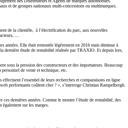
roupement des Distributeurs et Agents de marques automobiles.
ionaux et de groupes nationaux multi-concessions ou multimarques.
 de la clientèle, à l’électrification du parc, aux nouvelles
s acteurs, …
ues années. Elle était remontée légèrement en 2016 mais diminue à
a dernière étude de rentabilité réalisée par TRAXIO. Et depuis lors,
ment sous la pression des constructeurs et des importateurs. Beaucoup
 personnel de vente et technique, etc.
 effectuent l’essentiel de leurs recherches et comparaisons en ligne
tes web performants coûtent cher ? », s’interroge Christian Rampelbergh.
ive ces dernières années. Comme le montre l’étude de rentabilité, des
ent également sur les marges.