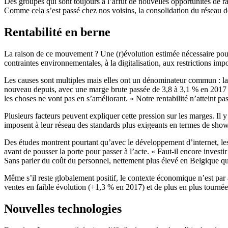
Des groupes qui sont toujours à l’affût de nouvelles opportunités de
Comme cela s’est passé chez nos voisins, la consolidation du réseau d
Rentabilité en berne
La raison de ce mouvement ? Une (r)évolution estimée nécessaire pour 
contraintes environnementales, à la digitalisation, aux restrictions imp
Les causes sont multiples mais elles ont un dénominateur commun : la
nouveau depuis, avec une marge brute passée de 3,8 à 3,1 % en 2017 et
les choses ne vont pas en s’améliorant. « Notre rentabilité n’atteint 
Plusieurs facteurs peuvent expliquer cette pression sur les marges. Il
imposent à leur réseau des standards plus exigeants en termes de showr
Des études montrent pourtant qu’avec le développement d’internet, les 
avant de pousser la porte pour passer à l’acte. « Faut-il encore invest
Sans parler du coût du personnel, nettement plus élevé en Belgique qu
Même s’il reste globalement positif, le contexte économique n’est par 
ventes en faible évolution (+1,3 % en 2017) et de plus en plus tournée
Nouvelles technologies