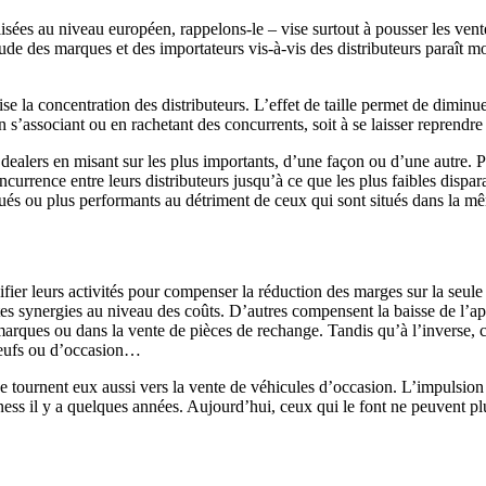
isées au niveau européen, rappelons-le – vise surtout à pousser les vente
tude des marques et des importateurs vis-à-vis des distributeurs paraît mo
e la concentration des distributeurs. L’effet de taille permet de diminuer
s’associant ou en rachetant des concurrents, soit à se laisser reprendre 
ealers en misant sur les plus importants, d’une façon ou d’une autre. Pl
urrence entre leurs distributeurs jusqu’à ce que les plus faibles dispara
és ou plus performants au détriment de ceux qui sont situés dans la m
fier leurs activités pour compenser la réduction des marges sur la seule 
antes synergies au niveau des coûts. D’autres compensent la baisse de l’
timarques ou dans la vente de pièces de rechange. Tandis qu’à l’inverse
 neufs ou d’occasion…
e tournent eux aussi vers la vente de véhicules d’occasion. L’impulsion
ness il y a quelques années. Aujourd’hui, ceux qui le font ne peuvent plus