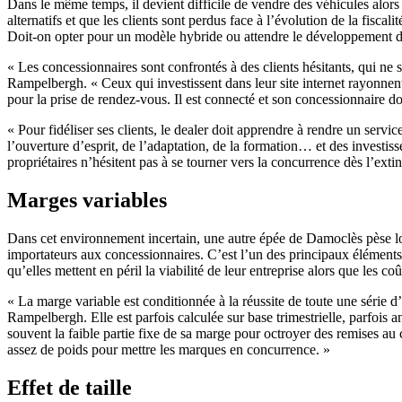
Dans le même temps, il devient difficile de vendre des véhicules alors q
alternatifs et que les clients sont perdus face à l’évolution de la fisca
Doit-on opter pour un modèle hybride ou attendre le développement de
« Les concessionnaires sont confrontés à des clients hésitants, qui ne sa
Rampelbergh. « Ceux qui investissent dans leur site internet rayonnen
pour la prise de rendez-vous. Il est connecté et son concessionnaire doit
« Pour fidéliser ses clients, le dealer doit apprendre à rendre un se
l’ouverture d’esprit, de l’adaptation, de la formation… et des investi
propriétaires n’hésitent pas à se tourner vers la concurrence dès l’exti
Marges variables
Dans cet environnement incertain, une autre épée de Damoclès pèse lou
importateurs aux concessionnaires. C’est l’un des principaux éléments
qu’elles mettent en péril la viabilité de leur entreprise alors que les c
« La marge variable est conditionnée à la réussite de toute une série d’o
Rampelbergh. Elle est parfois calculée sur base trimestrielle, parfois an
souvent la faible partie fixe de sa marge pour octroyer des remises au c
assez de poids pour mettre les marques en concurrence. »
Effet de taille