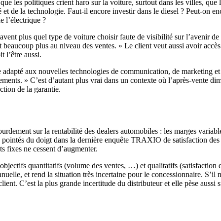
ue les politiques crient haro sur la voiture, surtout dans les villes, que
lité et de la technologie. Faut-il encore investir dans le diesel ? Peut-on
 l’électrique ?
vent plus quel type de voiture choisir faute de visibilité sur l’avenir de
t beaucoup plus au niveau des ventes. » Le client veut aussi avoir accès
 l’être aussi.
rvice adapté aux nouvelles technologies de communication, de marketing 
ssements. » C’est d’autant plus vrai dans un contexte où l’après-vente d
nction de la garantie.
rdement sur la rentabilité des dealers automobiles : les marges variabl
 pointés du doigt dans la dernière enquête TRAXIO de satisfaction des c
oûts fixes ne cessent d’augmenter.
bjectifs quantitatifs (volume des ventes, …) et qualitatifs (satisfaction d
nuelle, et rend la situation très incertaine pour le concessionnaire. S’il n
lient. C’est la plus grande incertitude du distributeur et elle pèse aussi