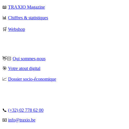
📖
TRAXIO Magazine
📊
Chiffres & statistiques
🛒
Webshop
👋🏻
Qui sommes-nous
🎯
Votre atout digital
📈
Dossier socio-économique
📞
(+32) 02 778 62 00
📧
info@traxio.be