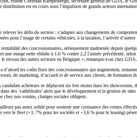
 rachat, estime Christian Rampelbergh, secrétaire général de GDA, le G
e distribution est en cours sous l’impulsion de grands acteurs internat
relever les défis du secteur : s’adapter aux changements de comportement
osées pour l’usage de certains véhicules, à la taxation, l’arrivée d’autre
 rentabilité des concessionnaires, sérieusement malmenée depuis quelq
 une marge nette réduite à 1,6 % contre 2,2 l’année précédente, selon l
pas le niveau des autres secteurs en Belgique », remarque-t-on chez GDA.
 y a d’abord les coûts fixes des concessionnaires qui augmentent, notam
oom, de marketing, d’accueil et de service aux clients, de formation du
candidats acheteurs se déplacent six fois moins dans les showrooms, ils
ir dans des ‘cathédrales’ alors que le développement et la gestion de si
e chez nos voisins, charges sociales obligent.
ailleurs pas assez solide pour soutenir une croissance des ventes effect
s vers le fleet (+3, 7% pour les sociétés et +3,6 % pour le leasing) pès