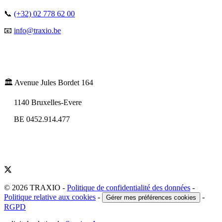
📞
(+32) 02 778 62 00
📧
info@traxio.be
🏛️ Avenue Jules Bordet 164
1140 Bruxelles-Evere
BE 0452.914.477
© 2026 TRAXIO
-
Politique de confidentialité des données
-
Politique relative aux cookies
-
-
Gérer mes préférences cookies
RGPD