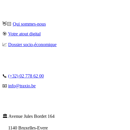
👋🏻
Qui sommes-nous
🎯
Votre atout digital
📈
Dossier socio-économique
📞
(+32) 02 778 62 00
📧
info@traxio.be
🏛️ Avenue Jules Bordet 164
1140 Bruxelles-Evere