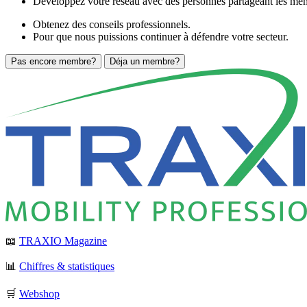
Développez votre réseau avec des personnes partageant les mêm
Obtenez des conseils professionnels.
Pour que nous puissions continuer à défendre votre secteur.
Pas encore membre?
Déja un membre?
📖
TRAXIO Magazine
📊
Chiffres & statistiques
🛒
Webshop