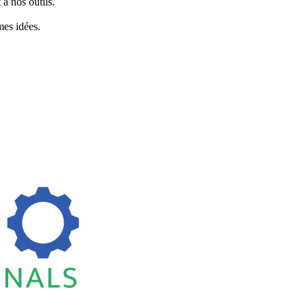
à nos outils.
es idées.