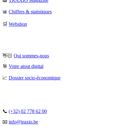
📖
TRAXIO Magazine
📊
Chiffres & statistiques
🛒
Webshop
👋🏻
Qui sommes-nous
🎯
Votre atout digital
📈
Dossier socio-économique
📞
(+32) 02 778 62 00
📧
info@traxio.be