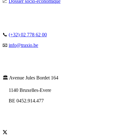
📈
Dossier socio-économique
📞
(+32) 02 778 62 00
📧
info@traxio.be
🏛️ Avenue Jules Bordet 164
1140 Bruxelles-Evere
BE 0452.914.477