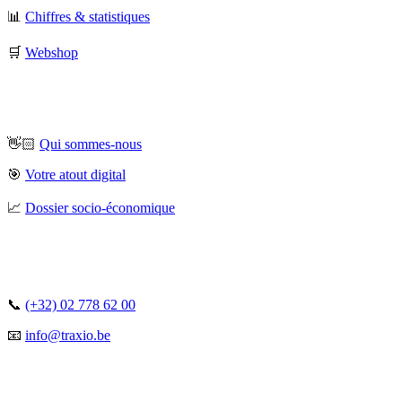
📊
Chiffres & statistiques
🛒
Webshop
👋🏻
Qui sommes-nous
🎯
Votre atout digital
📈
Dossier socio-économique
📞
(+32) 02 778 62 00
📧
info@traxio.be