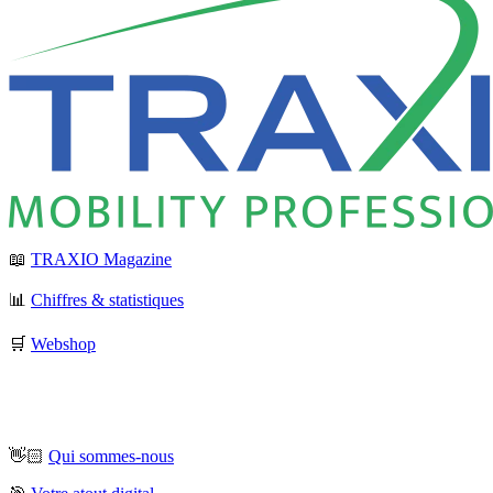
📖
TRAXIO Magazine
📊
Chiffres & statistiques
🛒
Webshop
👋🏻
Qui sommes-nous