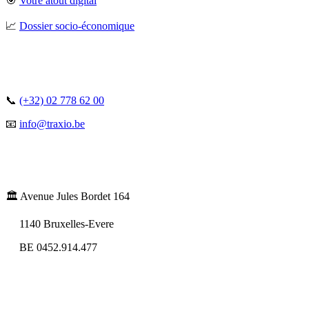
🎯
Votre atout digital
📈
Dossier socio-économique
📞
(+32) 02 778 62 00
📧
info@traxio.be
🏛️ Avenue Jules Bordet 164
1140 Bruxelles-Evere
BE 0452.914.477