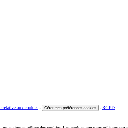
e relative aux cookies
-
-
RGPD
Gérer mes préférences cookies
 nous aimons utiliser des cookies. Les cookies que nous utilisons serve