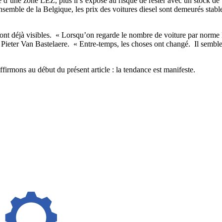
 d’une zone LEZ, plus il s’expose au risque de rester avec un stock de v
ensemble de la Belgique, les prix des voitures diesel sont demeurés stab
ont déjà visibles. « Lorsqu’on regarde le nombre de voiture par norme E
 Pieter Van Bastelaere. « Entre-temps, les choses ont changé. Il sembler
rmons au début du présent article : la tendance est manifeste.