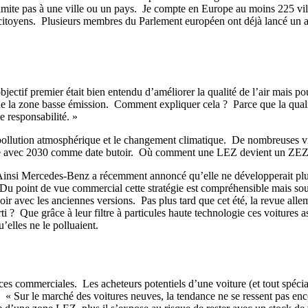
 limite pas à une ville ou un pays. Je compte en Europe au moins 225 v
itoyens. Plusieurs membres du Parlement européen ont déjà lancé un appe
jectif premier était bien entendu d’améliorer la qualité de l’air mais pour
 de la zone basse émission. Comment expliquer cela ? Parce que la quali
e responsabilité. »
la pollution atmosphérique et le changement climatique. De nombreuses vi
 table avec 2030 comme date butoir. Où comment une LEZ devient un ZE
Ainsi Mercedes-Benz a récemment annoncé qu’elle ne développerait plu
 ? Du point de vue commercial cette stratégie est compréhensible mais 
oir avec les anciennes versions. Pas plus tard que cet été, la revue all
rti ? Que grâce à leur filtre à particules haute technologie ces voitures 
u’elles ne le polluaient.
commerciales. Les acheteurs potentiels d’une voiture (et tout spécialem
 « Sur le marché des voitures neuves, la tendance ne se ressent pas enco