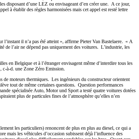
illes disposant d’une LEZ ou envisageant d’en créer une. A ce jour,
l à établir des règles harmonisées mais cet appel est resté lettre
 l’instant il n’a pas été atteint », affirme Pieter Van Bastelaere. « A
té de l’air ne dépend pas uniquement des voitures. L’industrie, les
lles en Belgique et à l’étranger envisagent même d’interdire tous les
Z, c-à-d. une Zone Zéro Emission.
s de moteurs thermiques. Les ingénieurs du constructeur orientent
soulève tout de même certaines questions. Question performances
emande spécialisée Auto, Motor und Sport a testé quatre voitures dotées
aspiraient plus de particules fines de l’atmosphère qu’elles n’en
ent les particuliers) renoncent de plus en plus au diesel, ce qui a
re mais les véhicules d’occasion subissent déjà l’influence des