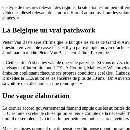
Ce type de mesures relevant des régions, la situation est un peu diffé
véhicules diesel relevant de la norme Euro 3 au moins. Pour les voitur
années. »
La Belgique un vrai patchwork
Pieter Van Bastelaere affirme que le fait que les villes de Gand et An
question en véritable casse-tête. « Il y a par exemple moyen d’acheter
à huit par an », cite Pieter Van Bastelaere à titre d’exemple.
« Cette carte n’est certes valable que ville par ville. Si vous devez cir
envisagent d’introduire une LEZ. A Courtrai, Malines et Willebroek on 
émission appliquant chacune ses propres conditions et règles. Laissez
Bruxelles la LEZ autorise les ancêtres de plus de 30 ans. Un Anversois
sa voiture de collection sur une remorque. »
Une vague élaboration
Le dernier accord gouvernemental flamand stipule que les autorités do
« C’est une excellente chose qu’on se rende compte de la nécessité d
quoi il ressemblera. Un tel cadre permettra en tout cas aux navetteurs d
Mais les choses prennent une dimension vertigineuse quand on sait que