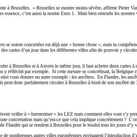
rente à Bruxelles. « Bruxelles se montre moins sévère, affirme Pieter Va
es essence, c’est aussi la norme Euro 1. Mais bien entendu les normes v
vers se soient concertées est déjà une « bonne chose », mais la compéte
 des cartes d’un jour dans les différentes villes afin de pouvoir y circ
culer à Bruxelles et à Anvers le même jour, il faut acheter deux cartes à 
y réfléchit par exemple. Si cette mesure se concrétisait, la Belgique r
-moi vous donner un autre exemple : les ancêtres. En Flandre, les ancêt
 peut donc parfaitement circuler à Bruxelles à bord de son ancêtre de 35
ivent veiller à « harmoniser » les LEZ mais comment elles vont s’y pren
’une concertation mais qu’est-ce que cela implique concrètement ? L’on 
e Flandre qui se rendent à Bruxelles pour le boulot tous les jours d’y voi
 de nombreuses autres villes européennes envisagent l’introduction d’u