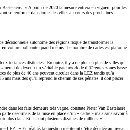
n Bastelaere. « A partir de 2020 la mesure entrera en vigueur pour les
ont se renforcer dans toutes les villes au cours des prochaines
nce décisionnelle autonome des régions risque de transformer la
uler en voiture polluante quand même. Le nombre de cartes est plafonné
deux instances distinctes. En outre, il y a de plus en plus de villes qui
isquerait de devenir un véritable patchwork de différentes zones basse
res de plus de 40 ans peuvent circuler dans la LEZ tandis qu’à
 ans mais dès qu’il reprend le chemin de ses pénates, il doit placer
dre dans les faits demeure très vague, constate Pieter Van Bastelaere.
parle désormais de la mise en place d’un « cadre » mais sans savoir à
r plus clair. Et ils sont plusieurs dizaines de milliers. »
ne LEZ. « En réalité, la question mériterait d’être décidée au niveau