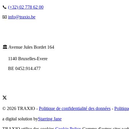
📞
(+32) 02 778 62 00
📧
info@traxio.be
🏛️ Avenue Jules Bordet 164
1140 Bruxelles-Evere
BE 0452.914.477
© 2026 TRAXIO
-
Politique de confidentialité des données
-
Politiqu
a digital solution by
Starring Jane
TRAXIO utilise des cookies
Cookie Policy
Comme d'autres sites web,