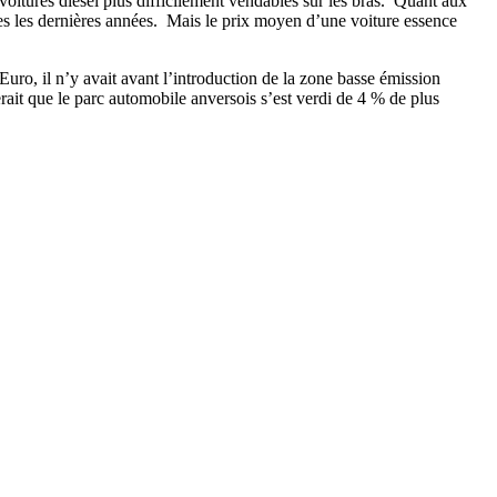
oitures diesel plus difficilement vendables sur les bras. Quant aux
les les dernières années. Mais le prix moyen d’une voiture essence
uro, il n’y avait avant l’introduction de la zone basse émission
ait que le parc automobile anversois s’est verdi de 4 % de plus