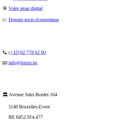
🎯
Votre atout digital
📈
Dossier socio-économique
📞
(+32) 02 778 62 00
📧
info@traxio.be
🏛️ Avenue Jules Bordet 164
1140 Bruxelles-Evere
BE 0452.914.477