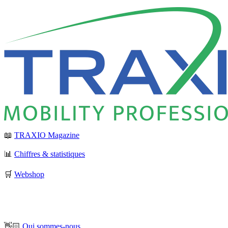
📖
TRAXIO Magazine
📊
Chiffres & statistiques
🛒
Webshop
👋🏻
Qui sommes-nous