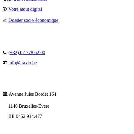
🎯
Votre atout digital
📈
Dossier socio-économique
📞
(+32) 02 778 62 00
📧
info@traxio.be
🏛️ Avenue Jules Bordet 164
1140 Bruxelles-Evere
BE 0452.914.477