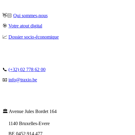
👋🏻
Qui sommes-nous
🎯
Votre atout digital
📈
Dossier socio-économique
📞
(+32) 02 778 62 00
📧
info@traxio.be
🏛️ Avenue Jules Bordet 164
1140 Bruxelles-Evere
BE 0452.914.477