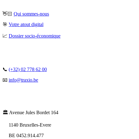
👋🏻
Qui sommes-nous
🎯
Votre atout digital
📈
Dossier socio-économique
📞
(+32) 02 778 62 00
📧
info@traxio.be
🏛️ Avenue Jules Bordet 164
1140 Bruxelles-Evere
BE 0452.914.477