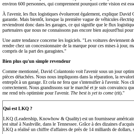
environ 600 personnes, qui comprennent pourquoi cette vision est esse
À l'avenir, les flux logistiques évolueront également, explique David 
garantie. Mais bientôt, lorsque la première vague de véhicules électriq
reviendront donc dans les garages, ce qui signifie que le flux logisti
partenaires que nous ne connaissons pas encore bien aujourd'hui pour 
Une autre tendance concerne les logiciels. "Les voitures deviennent de
rendre chez un concessionnaire de la marque pour ces mises à jour, mais 
compris de la part des garagistes."
Bien plus qu'un simple revendeur
Comme mentionné, David Colantonio voit l'avenir sous un jour optimi
pièces détachées. Nous nous impliquons dans la réparation, la revaloris
entrepôt à un garage. Et cela ne fera que s'intensifier à l'avenir. Nos
correctement. Nous grandissons sur le marché et je suis convaincu que 
me rend très optimiste pour l'avenir.
The best is yet to come
(rit)."
Qui est LKQ ?
LKQ (Leadership, Knowhow & Quality) est un fournisseur américain de 
est situé à Nashville, dans le Tennessee. Grâce à des dizaines d'acqui
LKQ a réalisé un chiffre d'affaires de près de 14 milliards de dollar