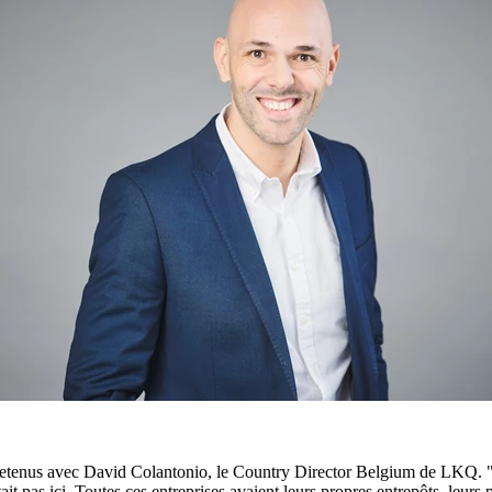
tretenus avec David Colantonio, le Country Director Belgium de LKQ. "
 pas ici. Toutes ces entreprises avaient leurs propres entrepôts, leurs p