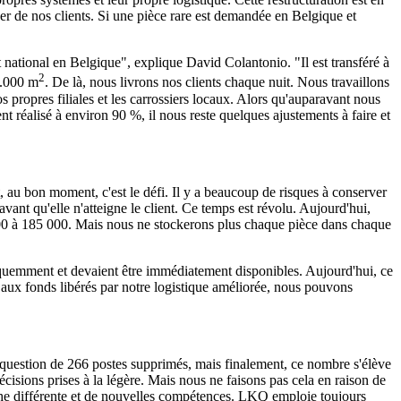
her de nos clients. Si une pièce rare est demandée en Belgique et
 national en Belgique", explique David Colantonio. "Il est transféré à
2
0.000 m
. De là, nous livrons nos clients chaque nuit. Nous travaillons
 propres filiales et les carrossiers locaux. Alors qu'auparavant nous
ment réalisé à environ 90 %, il nous reste quelques ajustements à faire et
, au bon moment, c'est le défi. Il y a beaucoup de risques à conserver
ant qu'elle n'atteigne le client. Ce temps est révolu. Aujourd'hui,
00 à 185 000. Mais nous ne stockerons plus chaque pièce dans chaque
fréquemment et devaient être immédiatement disponibles. Aujourd'hui, ce
e aux fonds libérés par notre logistique améliorée, nous pouvons
 question de 266 postes supprimés, mais finalement, ce nombre s'élève
isions prises à la légère. Mais nous ne faisons pas cela en raison de
oche différente et de nouvelles compétences. LKQ emploie toujours