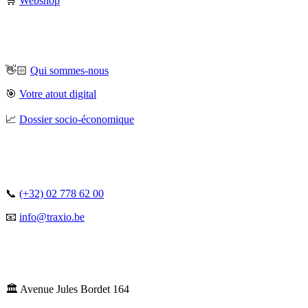
🛒
Webshop
👋🏻
Qui sommes-nous
🎯
Votre atout digital
📈
Dossier socio-économique
📞
(+32) 02 778 62 00
📧
info@traxio.be
🏛️ Avenue Jules Bordet 164