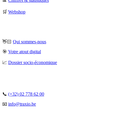
📊
Chiffres & statistiques
🛒
Webshop
👋🏻
Qui sommes-nous
🎯
Votre atout digital
📈
Dossier socio-économique
📞
(+32) 02 778 62 00
📧
info@traxio.be