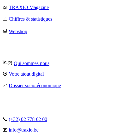
📖
TRAXIO Magazine
📊
Chiffres & statistiques
🛒
Webshop
👋🏻
Qui sommes-nous
🎯
Votre atout digital
📈
Dossier socio-économique
📞
(+32) 02 778 62 00
📧
info@traxio.be