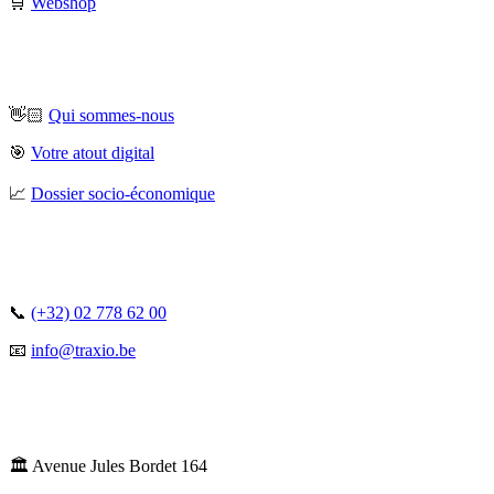
🛒
Webshop
👋🏻
Qui sommes-nous
🎯
Votre atout digital
📈
Dossier socio-économique
📞
(+32) 02 778 62 00
📧
info@traxio.be
🏛️ Avenue Jules Bordet 164