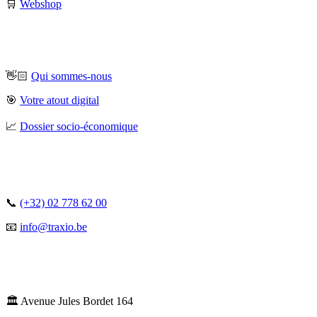
🛒
Webshop
👋🏻
Qui sommes-nous
🎯
Votre atout digital
📈
Dossier socio-économique
📞
(+32) 02 778 62 00
📧
info@traxio.be
🏛️ Avenue Jules Bordet 164