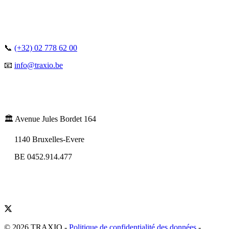
📞
(+32) 02 778 62 00
📧
info@traxio.be
🏛️ Avenue Jules Bordet 164
1140 Bruxelles-Evere
BE 0452.914.477
© 2026 TRAXIO
-
Politique de confidentialité des données
-