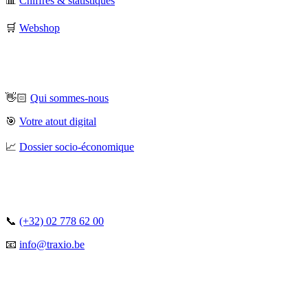
📊
Chiffres & statistiques
🛒
Webshop
👋🏻
Qui sommes-nous
🎯
Votre atout digital
📈
Dossier socio-économique
📞
(+32) 02 778 62 00
📧
info@traxio.be