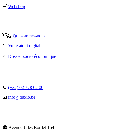
🛒
Webshop
👋🏻
Qui sommes-nous
🎯
Votre atout digital
📈
Dossier socio-économique
📞
(+32) 02 778 62 00
📧
info@traxio.be
🏛️ Avenue Jules Bordet 164