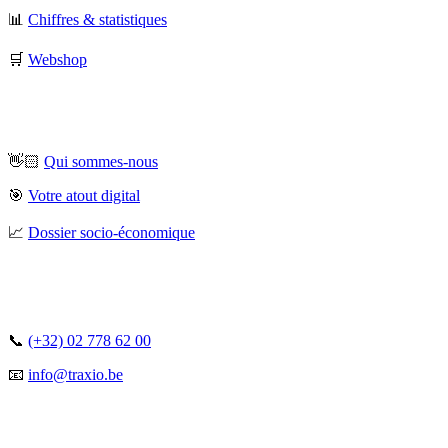
📊
Chiffres & statistiques
🛒
Webshop
👋🏻
Qui sommes-nous
🎯
Votre atout digital
📈
Dossier socio-économique
📞
(+32) 02 778 62 00
📧
info@traxio.be