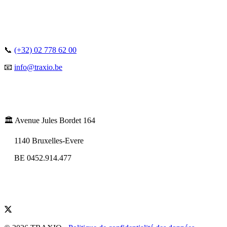
📞
(+32) 02 778 62 00
📧
info@traxio.be
🏛️ Avenue Jules Bordet 164
1140 Bruxelles-Evere
BE 0452.914.477