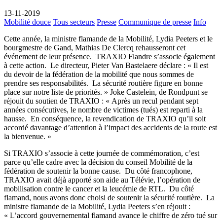
13-11-2019
Mobilité douce
Tous secteurs
Presse
Communique de presse
Info
Cette année, la ministre flamande de la Mobilité, Lydia Peeters et le
bourgmestre de Gand, Mathias De Clercq rehausseront cet
événement de leur présence. TRAXIO Flandre s’associe également
à cette action. Le directeur, Pieter Van Bastelaere déclare : « Il est
du devoir de la fédération de la mobilité que nous sommes de
prendre ses responsabilités. La sécurité routière figure en bonne
place sur notre liste de priorités. » Joke Castelein, de Rondpunt se
réjouit du soutien de TRAXIO : « Après un recul pendant sept
années consécutives, le nombre de victimes (tués) est reparti à la
hausse. En conséquence, la revendication de TRAXIO qu’il soit
accordé davantage d’attention à l’impact des accidents de la route est
la bienvenue. »
Si TRAXIO s’associe à cette journée de commémoration, c’est
parce qu’elle cadre avec la décision du conseil Mobilité de la
fédération de soutenir la bonne cause. Du côté francophone,
TRAXIO avait déjà apporté son aide au Télévie, l’opération de
mobilisation contre le cancer et la leucémie de RTL. Du côté
flamand, nous avons donc choisi de soutenir la sécurité routière. La
ministre flamande de la Mobilité, Lydia Peeters s’en réjouit :
« L’accord gouvernemental flamand avance le chiffre de zéro tué sur