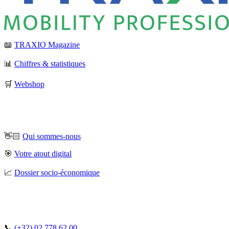
📖
TRAXIO Magazine
📊
Chiffres & statistiques
🛒
Webshop
👋🏻
Qui sommes-nous
🎯
Votre atout digital
📈
Dossier socio-économique
📞
(+32) 02 778 62 00