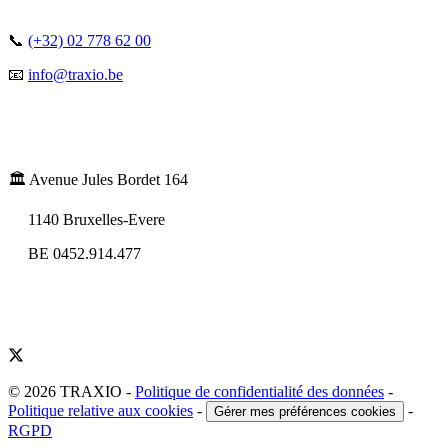
📞
(+32) 02 778 62 00
📧
info@traxio.be
🏛️ Avenue Jules Bordet 164
1140 Bruxelles-Evere
BE 0452.914.477
© 2026 TRAXIO
-
Politique de confidentialité des données
-
Politique relative aux cookies
-
-
Gérer mes préférences cookies
RGPD