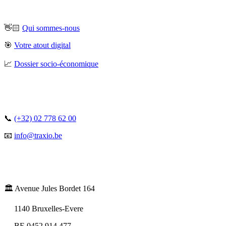
👋🏻
Qui sommes-nous
🎯
Votre atout digital
📈
Dossier socio-économique
📞
(+32) 02 778 62 00
📧
info@traxio.be
🏛️ Avenue Jules Bordet 164
1140 Bruxelles-Evere
BE 0452.914.477