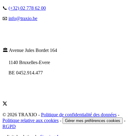
📞
(+32) 02 778 62 00
📧
info@traxio.be
🏛️ Avenue Jules Bordet 164
1140 Bruxelles-Evere
BE 0452.914.477
© 2026 TRAXIO
-
Politique de confidentialité des données
-
Politique relative aux cookies
-
-
Gérer mes préférences cookies
RGPD