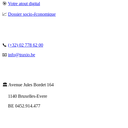
🎯
Votre atout digital
📈
Dossier socio-économique
📞
(+32) 02 778 62 00
📧
info@traxio.be
🏛️ Avenue Jules Bordet 164
1140 Bruxelles-Evere
BE 0452.914.477