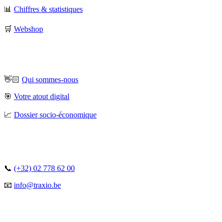
📊
Chiffres & statistiques
🛒
Webshop
👋🏻
Qui sommes-nous
🎯
Votre atout digital
📈
Dossier socio-économique
📞
(+32) 02 778 62 00
📧
info@traxio.be