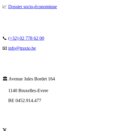
📈
Dossier socio-économique
📞
(+32) 02 778 62 00
📧
info@traxio.be
🏛️ Avenue Jules Bordet 164
1140 Bruxelles-Evere
BE 0452.914.477