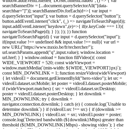
window.addEventListener("DOMContentLoaded", () => { var
searchBannerDiv = [...document.querySelectorAll("[data-
searchbar='']")]; searchBannerDiv.forEach(d=>{ var input =
d.querySelector("input"); var button = d.querySelector("button");
button.addEventListener("click", (_) => navigateToSearchPage(d));
input.addEventListener("keydown",(e)=>{ if(e.keyCode === 13){
navigateToSearchPage(d); } }); }); }) function
navigateToSearchPage(d) { var input = d.querySelector("input");
if(input.value !== undefined && input.value !== null){ var url =
new URL("https://www.traxio.be/fr/rechercher/");
url.searchParams.append("q",input.value); window.location =
url.href; } }
window.onload = function fillVideo(){ const
WIDE_VIEWPORT = 520; const wideViewport =
window.matchMedia(`(min-width: ${WIDE_VIEWPORT}px)`);
const MIN_DOWNLINK = 1; function resizeVideo(wideViewport)
{ let videoEl = document.getElementById("hero-video"); let src =
videoEl.dataset.srcMobile; let poster = videoEl.dataset.posterMobile;
if (wideViewport.matches) { src = videoEl.dataset.srcDesktop;
poster = videoEl.dataset.posterDesktop; } let downlink =
MIN_DOWNLINK; try { downlink =
navigator.connection.downlink; } catch (e) { console.log(`Unable to
determine downlink`) } if (videoEl.src !== src) { if (downlink >=
MIN_DOWNLINK) { videoEl.src = src; videoEl.poster = poster;
console.log(`Detected bandwidth (${downlink}Mbps) greater than
threshold (${MIN_DOWNLINK}Mbps) - showing video`); } else