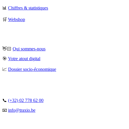
📊
Chiffres & statistiques
🛒
Webshop
👋🏻
Qui sommes-nous
🎯
Votre atout digital
📈
Dossier socio-économique
📞
(+32) 02 778 62 00
📧
info@traxio.be