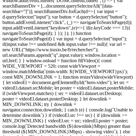
window.addEventListener("DOMContentLoaded", () => { var
searchBannerDiv = [...document.querySelectorAll("[data-
searchbar='']")]; searchBannerDiv.forEach(d=>{ var input =
d.querySelector("input"); var button = d.querySelector("button");
button.addEventListener("click", (_) => navigateToSearchPage(d));
input.addEventListener("keydown",(e)=>{ if(e.keyCode === 13){
navigateToSearchPage(d); } }); }); }) function
navigateToSearchPage(d) { var input = d.querySelector("input");
if(input.value !== undefined && input.value !== null){ var url =
new URL("https://www.traxio.be/fr/rechercher/");
url.searchParams.append("q",input.value); window.location =
url.href; } }
window.onload = function fillVideo(){ const
WIDE_VIEWPORT = 520; const wideViewport =
window.matchMedia(`(min-width: ${WIDE_VIEWPORT}px)`);
const MIN_DOWNLINK = 1; function resizeVideo(wideViewport)
{ let videoEl = document.getElementById("hero-video"); let src =
videoEl.dataset.srcMobile; let poster = videoEl.dataset.posterMobile;
if (wideViewport.matches) { src = videoEl.dataset.srcDesktop;
poster = videoEl.dataset.posterDesktop; } let downlink =
MIN_DOWNLINK; try { downlink =
navigator.connection.downlink; } catch (e) { console.log(`Unable to
determine downlink`) } if (videoEl.src !== src) { if (downlink >=
MIN_DOWNLINK) { videoEl.src = src; videoEl.poster = poster;
console.log(`Detected bandwidth (${downlink}Mbps) greater than
threshold (${MIN_DOWNLINK}Mbps) - showing video`); } else