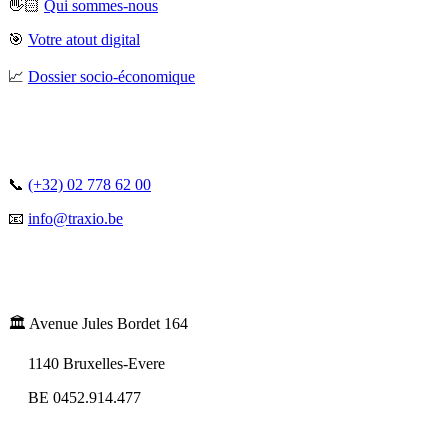
👋🏻
Qui sommes-nous
🎯
Votre atout digital
📈
Dossier socio-économique
📞
(+32) 02 778 62 00
📧
info@traxio.be
🏛️ Avenue Jules Bordet 164
1140 Bruxelles-Evere
BE 0452.914.477