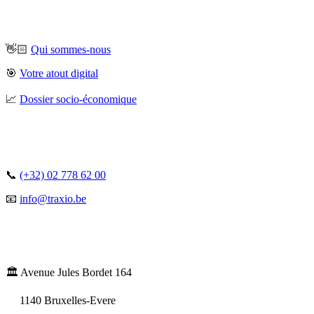
👋🏻
Qui sommes-nous
🎯
Votre atout digital
📈
Dossier socio-économique
📞
(+32) 02 778 62 00
📧
info@traxio.be
🏛️ Avenue Jules Bordet 164
1140 Bruxelles-Evere