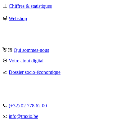
📊
Chiffres & statistiques
🛒
Webshop
👋🏻
Qui sommes-nous
🎯
Votre atout digital
📈
Dossier socio-économique
📞
(+32) 02 778 62 00
📧
info@traxio.be