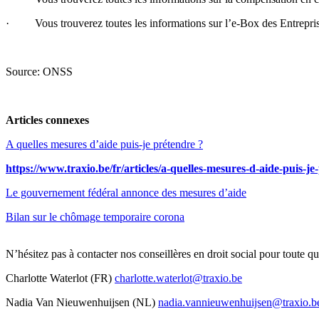
· Vous trouverez toutes les informations sur l’e-Box des Entrepris
Source: ONSS
Articles connexes
A quelles mesures d’aide puis-je prétendre ?
https://www.traxio.be/fr/articles/a-quelles-mesures-d-aide-puis-je
Le gouvernement fédéral annonce des mesures d’aide
Bilan sur le chômage temporaire corona
N’hésitez pas à contacter nos conseillères en droit social pour toute 
Charlotte Waterlot (FR)
charlotte.waterlot@traxio.be
Nadia Van Nieuwenhuijsen (NL)
nadia.vannieuwenhuijsen@traxio.b