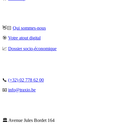
👋🏻
Qui sommes-nous
🎯
Votre atout digital
📈
Dossier socio-économique
📞
(+32) 02 778 62 00
📧
info@traxio.be
🏛️ Avenue Jules Bordet 164