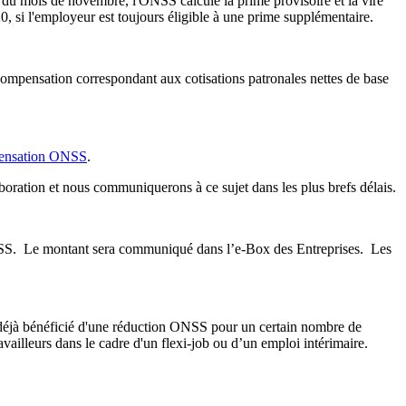
 du mois de novembre, l'ONSS calcule la prime provisoire et la vire
, si l'employeur est toujours éligible à une prime supplémentaire.
compensation correspondant aux cotisations patronales nettes de base
ensation ONSS
.
boration et nous communiquerons à ce sujet dans les plus brefs délais.
ONSS. Le montant sera communiqué dans l’e-Box des Entreprises. Les
ait déjà bénéficié d'une réduction ONSS pour un certain nombre de
vailleurs dans le cadre d'un flexi-job ou d’un emploi intérimaire.