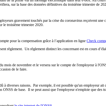
tant de la prime via un message électronique dans leur e-box. Au cours
iera, sur la base des données définitives du troisième trimestre de 2020
mployeurs gravement touchés par la crise du coronavirus reçoivent une 
ur le troisième trimestre 2020.
compte pour la compensation grâce à l’application en ligne
Check comp
sent règlement. Un règlement distinct les concernant est en cours d’éla
 du mois de novembre et le versera sur le compte de l'employeur à l'
casion de le faire.
est dû à diverses raisons. Par exemple, il est possible qu'un employeur 
ons ONSS de base. Il se peut aussi que l'employeur n'emploie que des tra
consultant
le site internet de l'ONSS
.